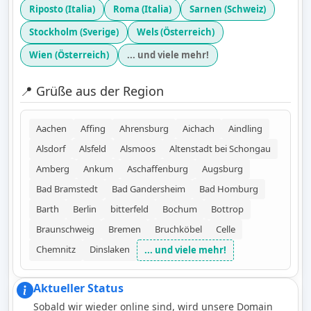
Riposto (Italia)
Roma (Italia)
Sarnen (Schweiz)
Stockholm (Sverige)
Wels (Österreich)
Wien (Österreich)
... und viele mehr!
📍 Grüße aus der Region
Aachen
Affing
Ahrensburg
Aichach
Aindling
Alsdorf
Alsfeld
Alsmoos
Altenstadt bei Schongau
Amberg
Ankum
Aschaffenburg
Augsburg
Bad Bramstedt
Bad Gandersheim
Bad Homburg
Barth
Berlin
bitterfeld
Bochum
Bottrop
Braunschweig
Bremen
Bruchköbel
Celle
Chemnitz
Dinslaken
... und viele mehr!
Aktueller Status
Sobald wir wieder online sind, wird unsere Domain