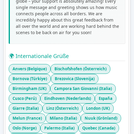
globe – your support is absolutely amazing! Every
single message and greeting shows us how music
connects people across all borders. We are
incredibly happy about this great feedback from
all over the world and are working hard behind the
scenes to be back on air for you soon!
🌍 Internationale Grüße
Anvers (Belgique)
Bischofshofen (Österreich)
Bornova (Türkiye)
Brezovica (Slovenija)
Birmingham (UK)
Campora San Giovanni (Italia)
Cusco (Perú)
Eindhoven (Nederlands)
España
Giarre (Italia)
Linz (Österreich)
London (UK)
Melun (France)
Milano (Italia)
Nuuk (Grönland)
Oslo (Norge)
Palermo (Italia)
Quebec (Canada)